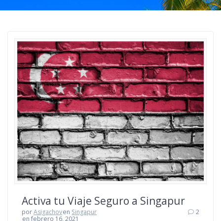
Activa tu Viaje Seguro a Singapur
por
Asigachov
en
Singapur
2
en febrero 16, 2021