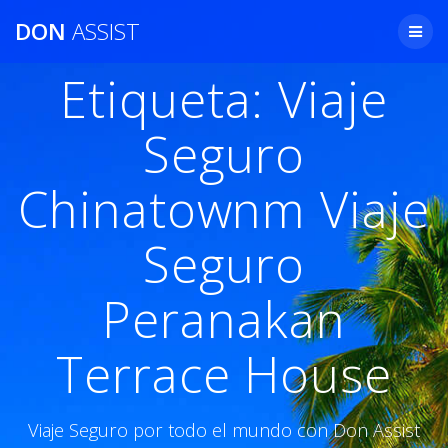
Saltar
DON
ASSIST
al
contenido
Etiqueta:
Viaje
Seguro
Chinatownm Viaje
Seguro
Peranakan
Terrace House
Viaje Seguro por todo el mundo con Don Assist