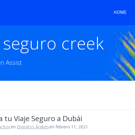
HOME
e seguro creek
n Assist
a tu Viaje Seguro a Dubái
achov
en
Emiratos Árabes
en febrero 11, 2021