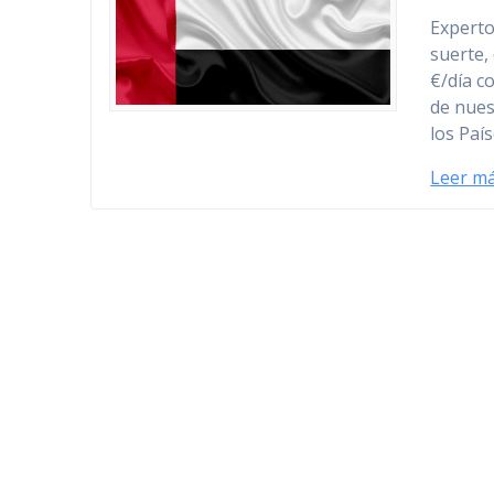
Experto
suerte,
€/día c
de nues
los Paí
Leer m