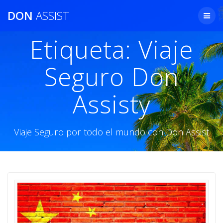
Saltar
DON
ASSIST
al
contenido
Etiqueta:
Viaje
Seguro Don
Assisty
Viaje Seguro por todo el mundo con Don Assist