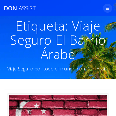
Saltar
DON
ASSIST
al
contenido
Etiqueta:
Viaje
Seguro El Barrio
Árabe
Viaje Seguro por todo el mundo con Don Assist